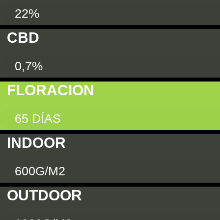
22%
CBD
0,7%
FLORACION
65 DÍAS
INDOOR
600G/M2
OUTDOOR